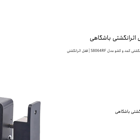
قفل اثر انگشتی کمد و کشو مدل S8064RF | قفل اثرانگشتی