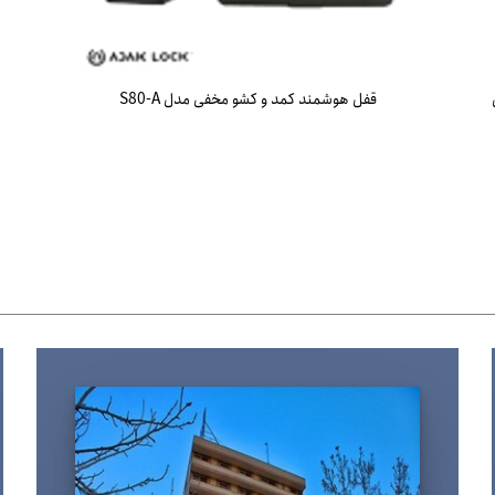
قفل هوشمند کمد و کشو مخفی مدل S80-A