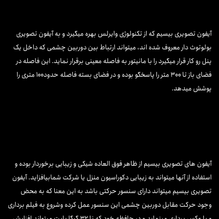
آیفون تصویری بیسیم که از تکنولوژی وایرلس بهره میگیرد و به آیفون تصویری
بولوتوث دار معروف شده اند، میتواند ارتباط بین دوربین چشمی که داخل یک
پنل رو کار قرار میگیرد را با مانیتور به فاصله معینی برقرار نماید. این فاصله در
فضای باز تا ۳۰۰ متر را پاسخگو بوده و در فضای بسته فاصله حدود۱۰۰ متری را
پوشش میدهد.
آیفون های تصویری بیسیم از ظاهر فوق العاده شیکی و زیبایی برخوردار بوده و
استفاده از آنها میتواند به زیبایی دکوراسیون منزل یا شرکت شمابیافزاید. آیفون
تصویری بیسیم میتواند دارای سنسور حرکتی باشد به این معنا که به محض
وجود حرکت مقابل دوربین چشمی این سنسور عمل کرده وشروع به فیلم برداری
و یا عکس برداری مینماید و در حافظه خود که نا ۳۲ گیگا بایت میتواند افزایش